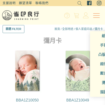
支援說明
願望清單
聯絡我們
首頁
/
全部用途
/
個人家庭印品
/ 彌月卡
篩選 FILTER
彌月卡
手
凸
超
壓
描
BBA1Z10050
BBA1Z10049