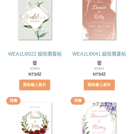
WEA1LI0022 超低價喜帖
WEA1LI0041 超低價喜帖
從
從
NT$
44
NT$
44
原
目
原
目
42
42
NT$
NT$
始
前
始
前
開始線上設計
開始線上設計
價
價
價
價
格：
格：
格：
格：
NT$44。
NT$42。
NT$44。
NT$42。
特價
特價