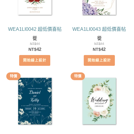
WEA1LI0042 超低價喜帖
WEA1LI0043 超低價喜帖
從
從
NT$
44
NT$
44
原
目
原
目
42
42
NT$
NT$
始
前
始
前
開始線上設計
開始線上設計
價
價
價
價
格：
格：
格：
格：
NT$44。
NT$42。
NT$44。
NT$42。
特價
特價