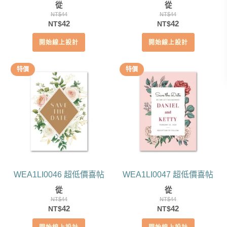
從
從
NT$
44
NT$
44
原
目
原
目
42
42
NT$
NT$
始
前
始
前
開始線上設計
開始線上設計
價
價
價
價
格：
格：
格：
格：
NT$44。
NT$42。
NT$44。
NT$42。
特價
特價
WEA1LI0046 超低價喜帖
WEA1LI0047 超低價喜帖
從
從
NT$
44
NT$
44
原
目
原
目
42
42
NT$
NT$
始
前
始
前