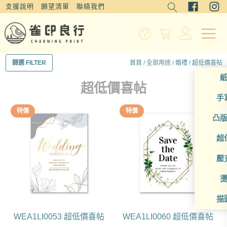
支援說明
願望清單
聯絡我們
首頁
/
全部用途
/
婚禮
/ 超低價喜帖
篩選 FILTER
超低價喜帖
手
特價
特價
凸
超
壓
描
WEA1LI0053 超低價喜帖
WEA1LI0060 超低價喜帖