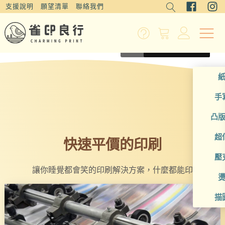
支援說明
願望清單
聯絡我們
居家生活裝飾
婚禮印品
商用印刷
相片寫真
手
凸
超
快速平價的印刷
壓
讓你睡覺都會笑的印刷解決方案，什麼都能印
描