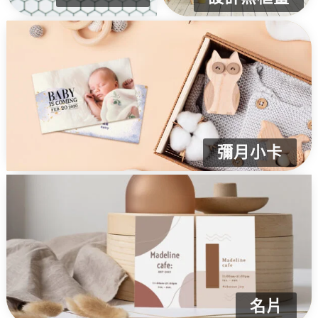
彌月小卡
名片