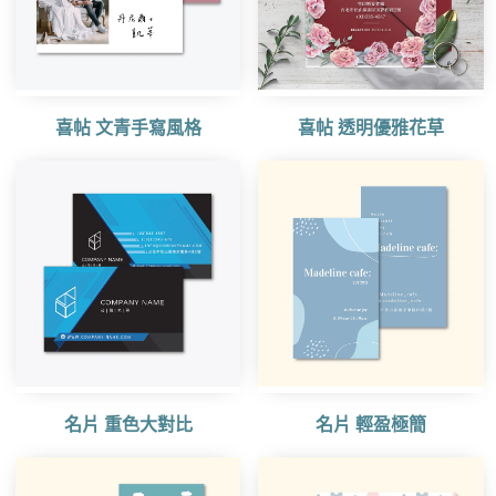
喜帖 文青手寫風格
喜帖 透明優雅花草
名片 重色大對比
名片 輕盈極簡