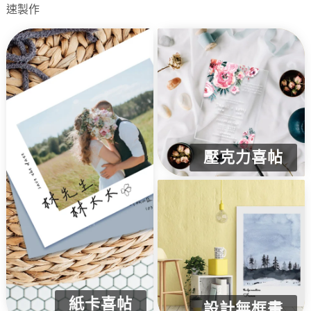
速製作
壓克力喜帖
紙卡喜帖
設計無框畫