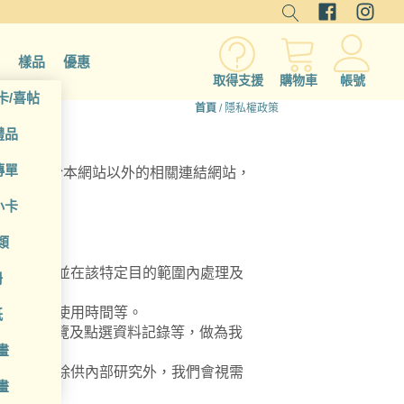
樣品
優惠
取得支援
購物車
帳號
卡/喜帖
首頁
/ 隱私權政策
禮品
傳單
策不適用於本網站以外的相關連結網站，
小卡
類
人資料，並在該特定目的範圍內處理及
冊
絡方式及使用時間等。
紙
瀏覽器、瀏覽及點選資料記錄等，做為我
畫
字呈現，除供內部研究外，我們會視需
畫