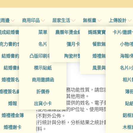
禮周邊
商用印品
居家生活
無框畫
上傳設計
帖
現成結婚書約夾
菜單
農曆年燙金紅包袋
媽媽寶寶無框畫
卡片/邀請
適用範圍
帖
克力書約含木座
名片
彌月卡
餐飲無框畫
小物/
喜帖
結婚書約組
凸版印刷名片
陶瓷杯墊
婚禮無框畫
海報/
處理在您使用網站服務時收集到的個人識別資料。隱私權保護政
的人員。
帖
結婚書約
標示貼紙
風景與藝術
名片/
處理及利用方式
帖
婚禮簽名簿
商用邀請函
相片
供之功能服務時，我們將視該服務功能性質，請您提供必要的個
帖
婚禮簽名綢(p)
折價券
簿
意，本網站不會將個人資料用於其他用途。
查等互動性功能時，會保留您所提供的姓名、電子郵件地址、聯
帖
婚報
出貨小卡
貼
相關行徑，包括您使用連線設備的IP位址、使用時間、使用的
婚禮禮金簿
鋁框
錄為內部應用，決不對外公佈。
的問卷調查內容進行統計與分析，分析結果之統計數據或說明文
婚禮謝卡
木框
涉及特定個人之資料。