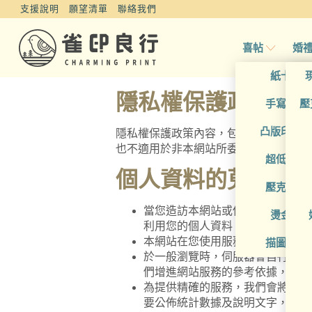
支援說明
願望清單
聯絡我們
喜帖
婚
紙卡喜
隱私權保護政策的
手寫風喜
壓
凸版印刷
隱私權保護政策內容，包括本網站如何
也不適用於非本網站所委託或參與管理
超低價喜
個人資料的蒐集、
壓克力喜
當您造訪本網站或使用本網站所提
燙金喜
利用您的個人資料；非經您書面同
本網站在您使用服務信箱、問卷調
描圖紙喜
於一般瀏覽時，伺服器會自行記錄
們增進網站服務的參考依據，此記
為提供精確的服務，我們會將收集
要公佈統計數據及說明文字，但不