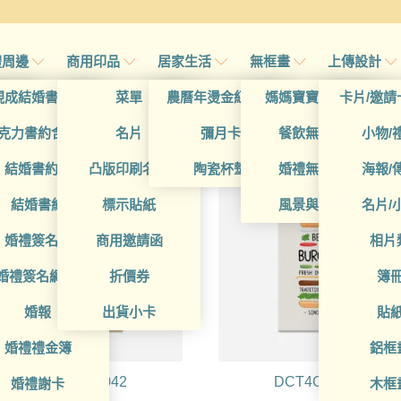
禮周邊
商用印品
居家生活
無框畫
上傳設計
帖
現成結婚書約夾
菜單
農曆年燙金紅包袋
媽媽寶寶無框畫
卡片/邀請
無框畫
帖
克力書約含木座
名片
彌月卡
餐飲無框畫
小物/
喜帖
結婚書約組
凸版印刷名片
陶瓷杯墊
婚禮無框畫
海報/
帖
結婚書約
標示貼紙
風景與藝術
名片/
帖
婚禮簽名簿
商用邀請函
相片
帖
婚禮簽名綢(p)
折價券
簿
帖
婚報
出貨小卡
貼
婚禮禮金簿
鋁框
DCT4CC0042
DCT4CC0043
婚禮謝卡
木框