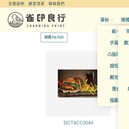
支援說明
願望清單
聯絡我們
喜帖
婚
紙卡喜
篩選 FILTER
手寫風喜
壓
凸版印刷
超低價喜
壓克力喜
燙金喜
描圖紙喜
DCT4CC0044