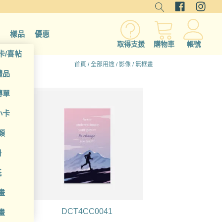
樣品
優惠
取得支援
購物車
帳號
卡/喜帖
首頁
/
全部用途
/
影像
/ 無框畫
禮品
傳單
小卡
類
冊
紙
畫
DCT4CC0041
畫