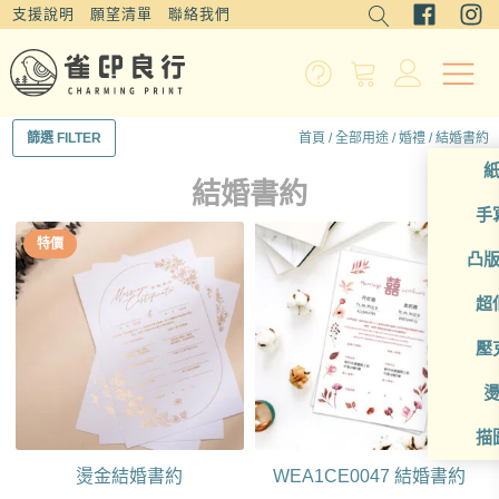
支援說明
願望清單
聯絡我們
首頁
/
全部用途
/
婚禮
/ 結婚書約
篩選 FILTER
結婚書約
手
特價
凸
超
壓
描
燙金結婚書約
WEA1CE0047 結婚書約