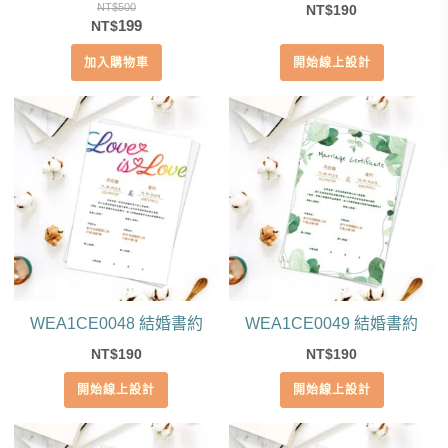
NT$
500
190
NT$
原
目
199
NT$
始
前
加入購物車
開始線上設計
價
價
格：
格：
NT$500。
NT$199。
WEA1CE0048 結婚書約
WEA1CE0049 結婚書約
190
190
NT$
NT$
開始線上設計
開始線上設計