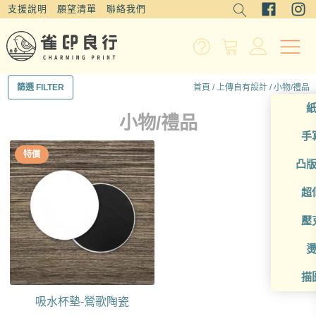
支援說明
願望清單
聯絡我們
首頁
/
上傳自有設計
/ 小物/禮品
篩選 FILTER
小物/禮品
手
特價
凸
超
壓
描
吸水杯墊-鶯歌陶瓷