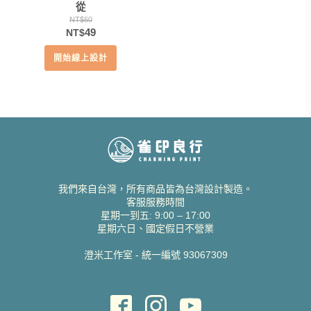
從
NT$
60
原
目
49
NT$
始
前
開始線上設計
價
價
格：
格：
NT$60。
NT$49。
我們來自台灣，所有商品皆為台灣設計製造。
客服服務時間
星期一到五: 9:00 – 17:00
星期六日、國定假日不營業
澄米工作室 - 統一編號 93067309
貝絲愛設計喜帖