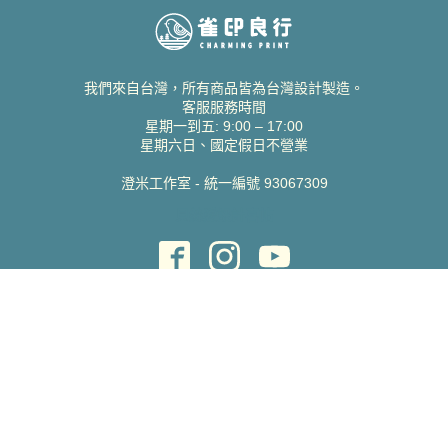
我們來自台灣，所有商品皆為台灣設計製造。
客服服務時間
星期一到五: 9:00 – 17:00
星期六日、國定假日不營業
澄米工作室 - 統一編號 93067309
貝絲愛設計喜帖
取得協助
聯絡雀印
我的帳號
查詢訂單
常見問題 FAQ
支援說明
公司資訊
關於我們
隱私權政策
服務條款
蝦皮賣場