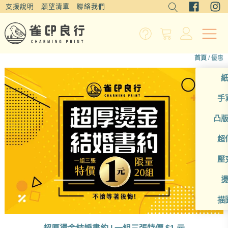
支援說明
願望清單
聯絡我們
首頁
/ 優惠
手
凸
超
壓
描