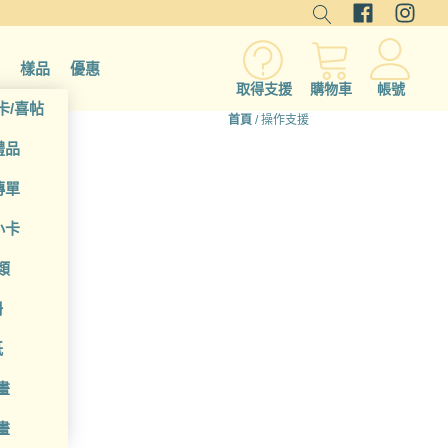
樣品
優惠
取得支援
購物車
帳號
卡/喜帖
首頁
/ 操作支援
禮品
傳單
小卡
類
冊
紙
畫
畫