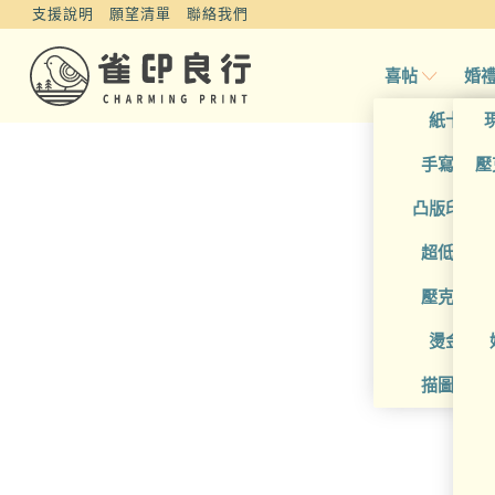
支援說明
願望清單
聯絡我們
喜帖
婚
紙卡喜
手寫風喜
壓
凸版印刷
超低價喜
壓克力喜
燙金喜
描圖紙喜