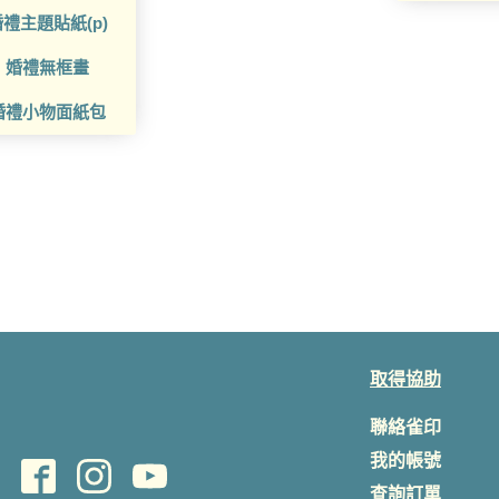
禮主題貼紙(p)
婚禮無框畫
婚禮小物面紙包
取得協助
聯絡雀印
我的帳號
查詢訂單