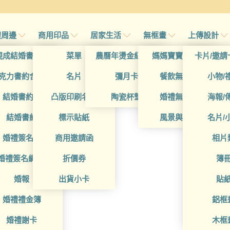
禮周邊
商用印品
居家生活
無框畫
上傳設計
帖
現成結婚書約夾
菜單
農曆年燙金紅包袋
媽媽寶寶無框畫
卡片/邀請
帖
克力書約含木座
名片
彌月卡
餐飲無框畫
小物/
喜帖
結婚書約組
凸版印刷名片
陶瓷杯墊
婚禮無框畫
海報/
帖
結婚書約
標示貼紙
風景與藝術
名片/
帖
婚禮簽名簿
商用邀請函
相片
帖
婚禮簽名綢(p)
折價券
簿
帖
婚報
出貨小卡
貼
婚禮禮金簿
鋁框
婚禮謝卡
木框