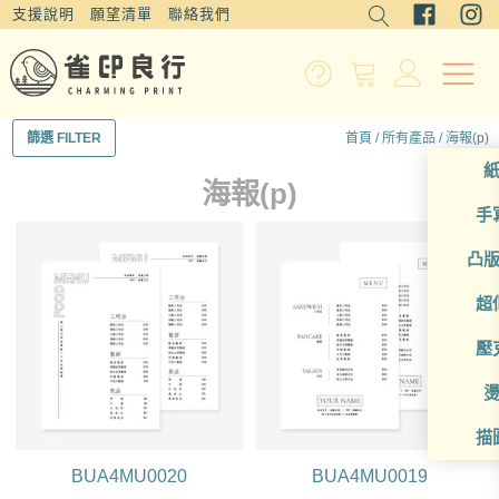
支援說明
願望清單
聯絡我們
首頁
/
所有產品
/ 海報(p)
篩選 FILTER
海報(p)
手
凸
超
壓
描
BUA4MU0020
BUA4MU0019