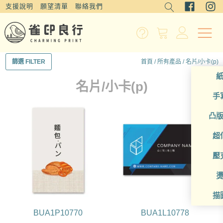
支援說明
願望清單
聯絡我們
首頁
/
所有產品
/ 名片/小卡(p)
篩選 FILTER
名片/小卡(p)
手
凸
超
壓
描
BUA1P10770
BUA1L10778