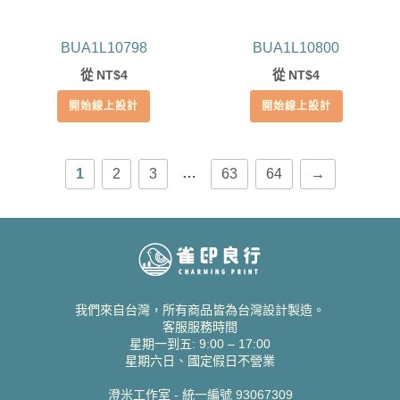
BUA1L10798
BUA1L10800
從
4
從
4
NT$
NT$
開始線上設計
開始線上設計
…
1
2
3
63
64
→
我們來自台灣，所有商品皆為台灣設計製造。
客服服務時間
星期一到五: 9:00 – 17:00
星期六日、國定假日不營業
澄米工作室 - 統一編號 93067309