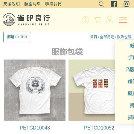
支援說明
願望清單
聯絡我們
首頁
/
全部用途
/ 服飾包袋
篩選 FILTER
服飾包袋
手
凸
超
壓
描
PETGD10048
PETGD10052