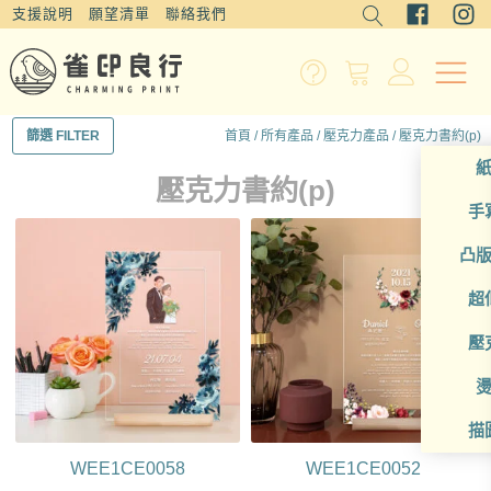
支援說明
願望清單
聯絡我們
首頁
/
所有產品
/
壓克力產品
/ 壓克力書約(p)
篩選 FILTER
壓克力書約(p)
手
凸
超
壓
描
WEE1CE0058
WEE1CE0052