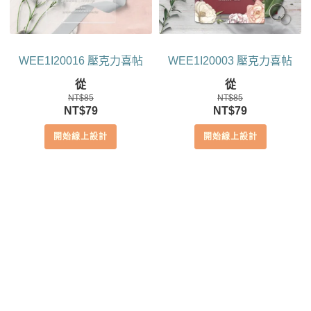
WEE1I20016 壓克力喜帖
WEE1I20003 壓克力喜帖
從
從
NT$
85
NT$
85
原
目
原
目
NT$
79
NT$
79
始
前
始
前
開始線上設計
開始線上設計
價
價
價
價
格：
格：
格：
格：
NT$85。
NT$79。
NT$85。
NT$79。