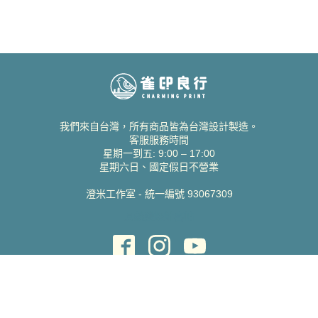
我們來自台灣，所有商品皆為台灣設計製造。
客服服務時間
星期一到五: 9:00 – 17:00
星期六日、國定假日不營業
澄米工作室 - 統一編號 93067309
貝絲愛設計喜帖
取得協助
聯絡雀印
我的帳號
查詢訂單
常見問題 FAQ
支援說明