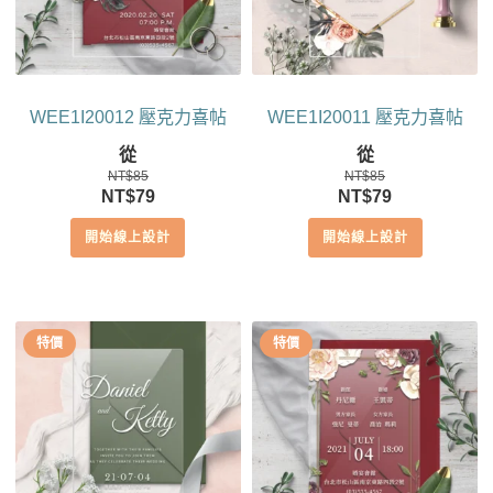
WEE1I20012 壓克力喜帖
WEE1I20011 壓克力喜帖
從
從
NT$
85
NT$
85
原
目
原
目
NT$
79
NT$
79
始
前
始
前
開始線上設計
開始線上設計
價
價
價
價
格：
格：
格：
格：
NT$85。
NT$79。
NT$85。
NT$79。
特價
特價