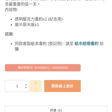
念最重要的這一天。
內容物:
透明壓克力書約x1 (紀念用)
展示原木座x1
選購:
同款客製紙本書約 (登記用) - 請至
紙本結婚書約
加
購
預計到貨日: 2026/08/21 - 2026/08/28
WEE1CE0014
開始線上設計
數
量
評價 (0)