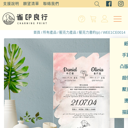
支援說明
願望清單
聯絡我們
首頁
/
所有產品
/
壓克力產品
/
壓克力書約(p)
/ WEE1CE0014
手
凸
超
壓
描