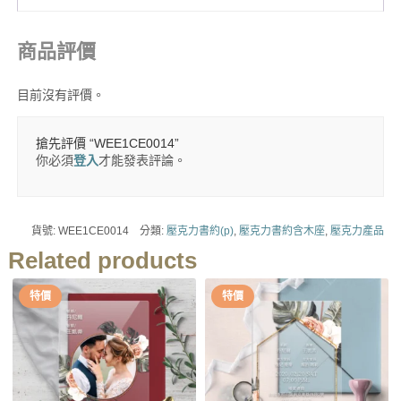
商品評價
目前沒有評價。
搶先評價 “WEE1CE0014”
你必須
登入
才能發表評論。
貨號:
WEE1CE0014
分類:
壓克力書約(p)
,
壓克力書約含木座
,
壓克力產品
Related products
特價
特價