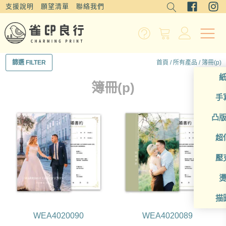
支援說明
願望清單
聯絡我們
首頁
/
所有產品
/ 簿冊(p)
篩選 FILTER
簿冊(p)
手
凸
超
壓
描
WEA4020090
WEA4020089