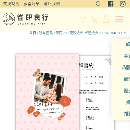
支援說明
願望清單
聯絡我們
首頁
/
所有產品
/
簿冊(p)
/
硬殼紙夾-單邊紙夾(p)
/ WEA4020079
手
凸
超
壓
描