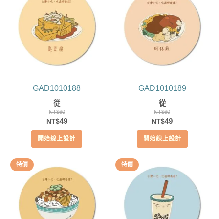
GAD1010188
GAD1010189
從
從
NT$
60
NT$
60
原
目
原
目
49
49
NT$
NT$
始
前
始
前
開始線上設計
開始線上設計
價
價
價
價
格：
格：
格：
格：
NT$60。
NT$49。
NT$60。
NT$49。
特價
特價