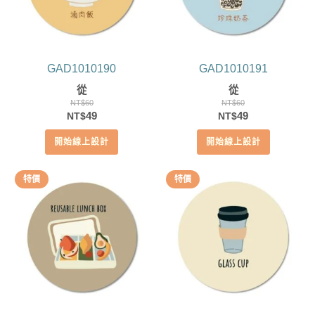
GAD1010190
GAD1010191
從
從
NT$
60
NT$
60
原
目
原
目
49
49
NT$
NT$
始
前
始
前
開始線上設計
開始線上設計
價
價
價
價
格：
格：
格：
格：
NT$60。
NT$49。
NT$60。
NT$49。
特價
特價