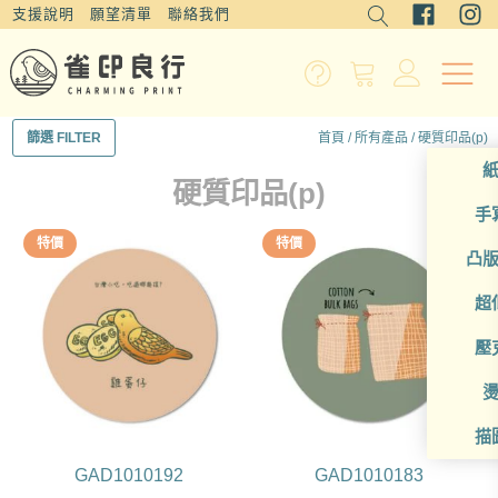
支援說明
願望清單
聯絡我們
首頁
/
所有產品
/ 硬質印品(p)
篩選 FILTER
硬質印品(p)
手
特價
特價
凸
超
壓
描
GAD1010192
GAD1010183