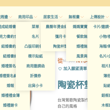
禮周邊
商用印品
居家生活
無框畫
上傳設計
帖
現成結婚書約夾
菜單
農曆年燙金紅包袋
媽媽寶寶無框畫
卡片/邀請
首頁
/
帖
克力書約含木座
名片
彌月卡
餐飲無框畫
小物/
GAD1010176
喜帖
結婚書約組
凸版印刷名片
陶瓷杯墊
婚禮無框畫
海報/
帖
結婚書約
標示貼紙
風景與藝術
名片/
從
NT$
49
NT$
60
原
目
帖
婚禮簽名簿
商用邀請函
相片
加入願望清單
始
前
帖
婚禮簽名綢(p)
折價券
簿
價
價
陶瓷杯墊
格：
格：
帖
婚報
出貨小卡
貼
NT$60。
NT$49。
婚禮禮金簿
鋁框
台灣鶯歌陶瓷製作的設計款陶
婚禮謝卡
木框
自己的風格