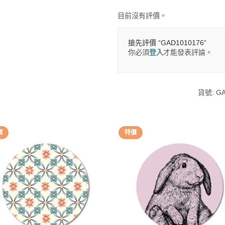
目前沒有評價。
搶先評價 “GAD1010176”
你必須
登入
才能發表評論。
貨號:
GA
價
特價