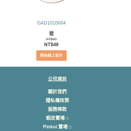
GAD1010004
從
NT$
60
原
目
NT$
49
始
前
開始線上設計
價
價
格：
格：
NT$60。
NT$49。
公司資訊
關於我們
隱私權政策
服務條款
蝦皮賣場
Pinkoi 賣場