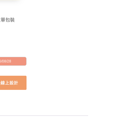
盒單包裝
/08/28
始線上設計