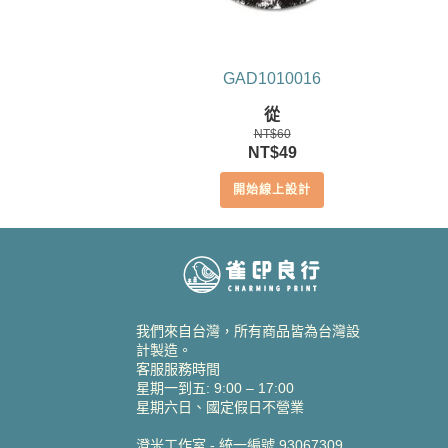
GAD1010016
從
NT$
60
原
目
NT$
49
始
前
開始線上設計
價
價
格：
格：
NT$60。
NT$49。
我們來自台灣，所有商品皆為台灣設
計製造。
客服服務時間
星期一到五: 9:00 – 17:00
星期六日、國定假日不營業
澄米工作室 - 統一編號 93067309