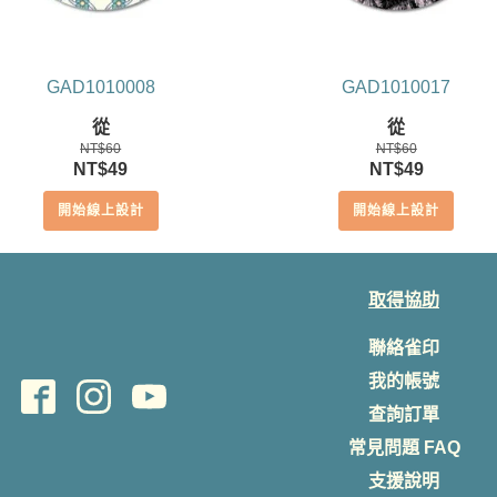
GAD1010008
GAD1010017
從
從
NT$
60
NT$
60
原
目
原
目
NT$
49
NT$
49
始
前
始
前
開始線上設計
開始線上設計
價
價
價
價
格：
格：
格：
格：
NT$60。
NT$49。
NT$60。
NT$49。
取得協助
聯絡雀印
我的帳號
查詢訂單
常見問題 FAQ
支援說明