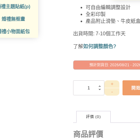
禮主題貼紙(p)
可自由編輯調整設計
全彩印製
婚禮無框畫
產品附止滑墊、牛皮紙
婚禮小物面紙包
出貨時間: 7-10個工作天
了解
如何調整顏色?
預計到貨日: 2026/08/21 - 2026
GAD1010176
開
數
量
評價 (0)
商品評價