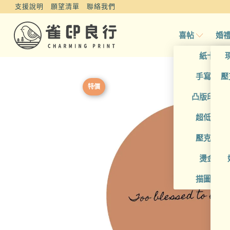
支援說明
願望清單
聯絡我們
喜帖
婚
紙卡喜
手寫風喜
壓
特價
凸版印刷
超低價喜
壓克力喜
燙金喜
描圖紙喜