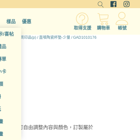
樣品
優惠
取得支援
購物車
帳號
卡/喜帖
所有產品
/
硬質印品(p)
/
直噴陶瓷杯墊-少量
/ GAD1010176
禮品
傳單
小卡
類
冊
紙
畫
瓷杯墊，可自由調整內容與顏色，訂製屬於
畫