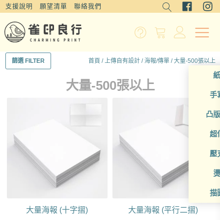
支援說明
願望清單
聯絡我們
首頁
/
上傳自有設計
/
海報/傳單
/ 大量-500張以上
篩選 FILTER
大量-500張以上
手
凸
超
壓
描
大量海報 (十字摺)
大量海報 (平行二摺)