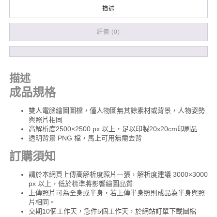
風
描述
格
E
數
評價 (0)
量
描述
成品規格
雙人電腦繪圖圖檔，僅人物圖無其餘素材或背景，人物姿勢
與照片相同
高解析度2500×2500 px 以上，足以印製20x20cm印刷品
透明背景 PNG 檔，馬上可用無需去背
訂購須知
請於本網頁上傳高解析度照片一張，解析度建議 3000×3000
px 以上，低於標準將影響繪圖品質
上傳照片可為全身或半身，若上傳半身照則成品為半身與照
片相同。
交期10個工作天，急件5個工作天，於網站訂單下載圖檔