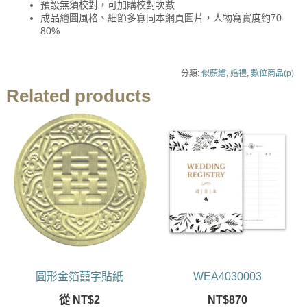
預設無須校對，可加購校對次數
成品繪圖風格、細節多寡同本網頁圖片，人物寫實度約70-
80%
分類:
似顏繪
,
婚禮
,
數位商品(p)
Related products
圓形金箔囍字貼紙
WEA4030003
從
NT$
2
NT$
870