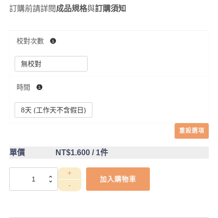
訂購前請詳閱
成品規格
與
訂購須知
校對次數
時間
重設選項
單價
NT$1.600
/ 1件
全
加入購物車
身
似
顏
繪-