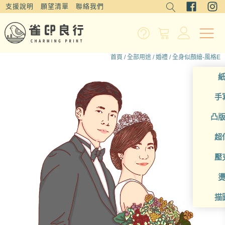
支援說明
願望清單
聯絡我們
首頁
/
全部用途
/
婚禮
/ 全身似顏繪-風格E
手
凸
超
壓
描