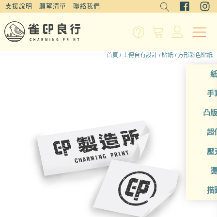
支援說明
願望清單
聯絡我們
首頁
/
上傳自有設計
/
貼紙
/ 方形彩色貼紙
手
凸
超
壓
描