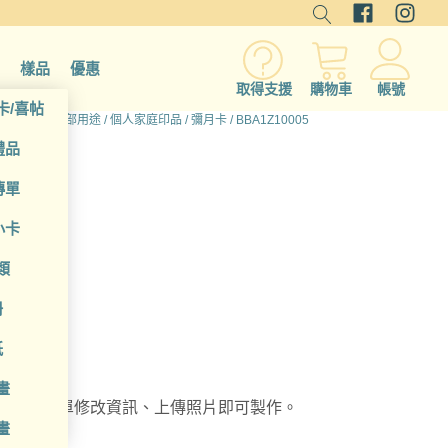
樣品
優惠
取得支援
購物車
帳號
卡/喜帖
首頁
/
全部用途
/
個人家庭印品
/
彌月卡
/ BBA1Z10005
禮品
傳單
小卡
類
冊
紙
畫
月卡，簡單修改資訊、上傳照片即可製作。
畫