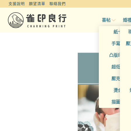
支援說明
願望清單
聯絡我們
喜帖
婚
紙卡喜
手寫風喜
壓
凸版印刷
超低價喜
壓克力喜
燙金喜
描圖紙喜