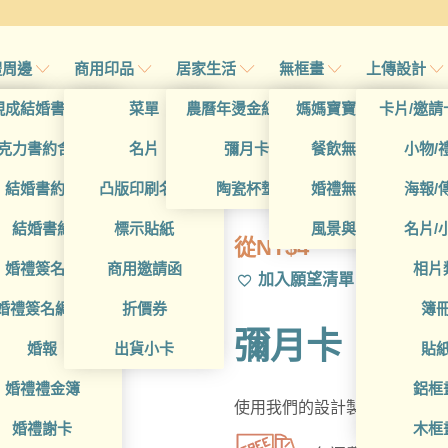
禮周邊
商用印品
居家生活
無框畫
上傳設計
帖
現成結婚書約夾
菜單
農曆年燙金紅包袋
媽媽寶寶無框畫
卡片/邀請
帖
克力書約含木座
名片
彌月卡
餐飲無框畫
小物/
BBA1Z10005
喜帖
結婚書約組
凸版印刷名片
陶瓷杯墊
婚禮無框畫
海報/
帖
結婚書約
標示貼紙
風景與藝術
名片/
從
NT$
4
帖
婚禮簽名簿
商用邀請函
相片
加入願望清單
帖
婚禮簽名綢(p)
折價券
簿
彌月卡
帖
婚報
出貨小卡
貼
婚禮禮金簿
鋁框
使用我們的設計製作可愛的彌
婚禮謝卡
木框