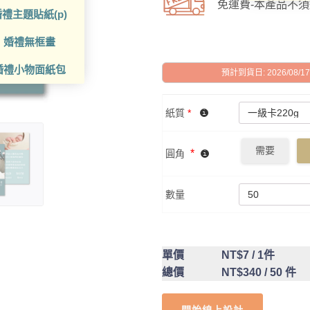
免運費-本產品不
禮主題貼紙(p)
婚禮無框畫
婚禮小物面紙包
預計到貨日: 2026/08/17 -
紙質
*
需要
*
圓角
數量
單價
NT$7
/ 1件
總價
NT$340
/ 50 件
開始線上設計