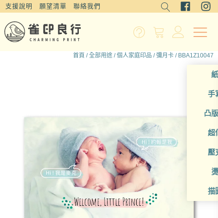
支援說明
願望清單
聯絡我們
首頁
/
全部用途
/
個人家庭印品
/
彌月卡
/ BBA1Z10047
手
凸
超
壓
描