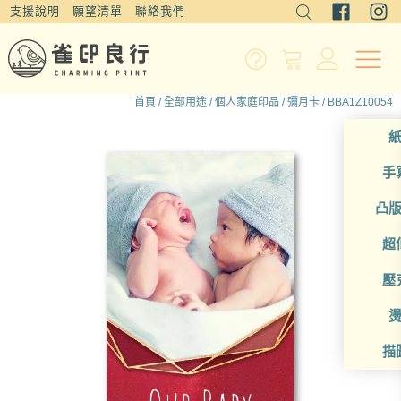
支援說明
願望清單
聯絡我們
首頁
/
全部用途
/
個人家庭印品
/
彌月卡
/ BBA1Z10054
手
凸
超
壓
描