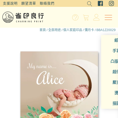
支援說明
願望清單
聯絡我們
首頁
/
全部用途
/
個人家庭印品
/
彌月卡
/ BBA1Z20029
手
凸
超
壓
描