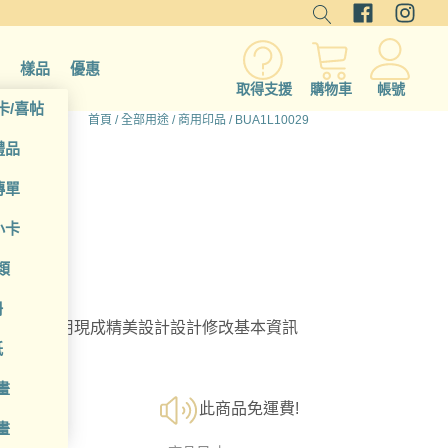
樣品
優惠
取得支援
購物車
帳號
卡/喜帖
首頁
/
全部用途
/
商用印品
/ BUA1L10029
禮品
傳單
小卡
類
冊
選擇；利用現成精美設計設計修改基本資訊
紙
畫
此商品免運費!
畫