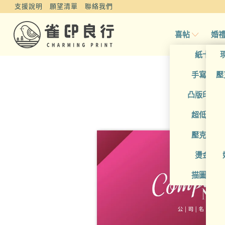
支援說明
願望清單
聯絡我們
喜帖
婚
紙卡喜
手寫風喜
壓
凸版印刷
超低價喜
壓克力喜
燙金喜
描圖紙喜