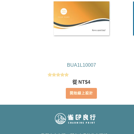
BUA1L10007
評分
從
NT$
4
5.00
滿分 5
開始線上設計