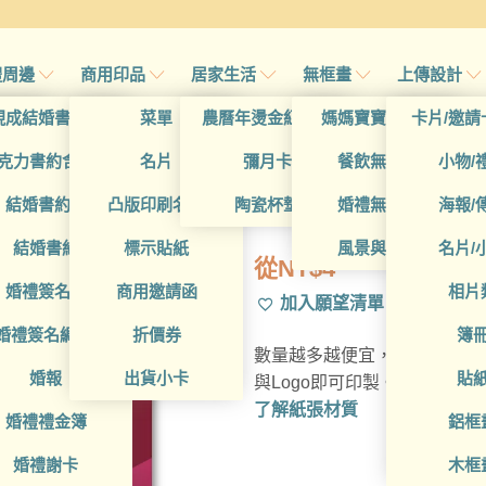
禮周邊
商用印品
居家生活
無框畫
上傳設計
帖
現成結婚書約夾
菜單
農曆年燙金紅包袋
媽媽寶寶無框畫
卡片/邀請
帖
克力書約含木座
名片
彌月卡
餐飲無框畫
小物/
BUA1L10029
喜帖
結婚書約組
凸版印刷名片
陶瓷杯墊
婚禮無框畫
海報/
帖
結婚書約
標示貼紙
風景與藝術
名片/
從
NT$
4
帖
婚禮簽名簿
商用邀請函
相片
加入願望清單
帖
婚禮簽名綢(p)
折價券
簿
數量越多越便宜，多種材質可
帖
婚報
出貨小卡
貼
與Logo即可印製。
了解紙張材質
婚禮禮金簿
鋁框
婚禮謝卡
木框