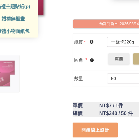
禮主題貼紙(p)
婚禮無框畫
預計到貨日: 2026/08/14 -
婚禮小物面紙包
紙質
*
需要
*
圓角
數量
單價
NT$7
/ 1件
總價
NT$340
/ 50 件
開始線上設計