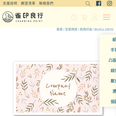
支援說明
願望清單
聯絡我們
首頁
/
全部用途
/
商用印品
/ BUA1L10032
手
凸
超
壓
描