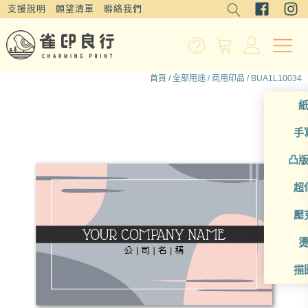
支援說明
願望清單
聯絡我們
首頁
/
全部用途
/
商用印品
/ BUA1L10034
手
凸
超
壓
描