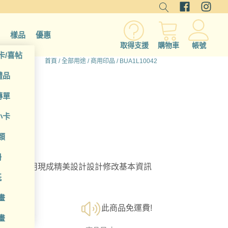
樣品
優惠
取得支援
購物車
帳號
卡/喜帖
首頁
/
全部用途
/
商用印品
/ BUA1L10042
禮品
傳單
小卡
類
冊
選擇；利用現成精美設計設計修改基本資訊
紙
畫
此商品免運費!
畫