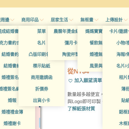
禮周邊
商用印品
居家生活
無框畫
上傳設計
帖
現成結婚書約夾
菜單
農曆年燙金紅包袋
媽媽寶寶無框畫
卡片/邀請
帖
克力書約含木座
名片
彌月卡
餐飲無框畫
小物/
BUA1L10042
喜帖
結婚書約組
凸版印刷名片
陶瓷杯墊
婚禮無框畫
海報/
帖
結婚書約
標示貼紙
風景與藝術
名片/
從
NT$
4
帖
婚禮簽名簿
商用邀請函
相片
加入願望清單
帖
婚禮簽名綢(p)
折價券
簿
數量越多越便宜，多種材質可
帖
婚報
出貨小卡
貼
與Logo即可印製。
了解紙張材質
婚禮禮金簿
鋁框
婚禮謝卡
木框