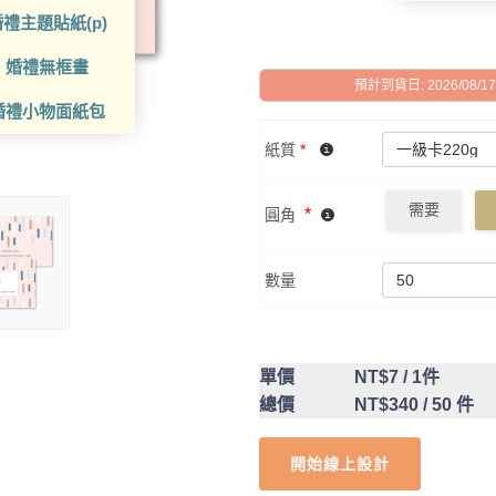
禮主題貼紙(p)
婚禮無框畫
預計到貨日: 2026/08/17 -
婚禮小物面紙包
紙質
*
需要
*
圓角
數量
單價
NT$7
/ 1件
總價
NT$340
/ 50 件
開始線上設計