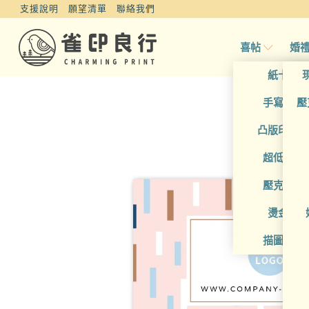
支援說明
願望清單
聯絡我們
喜帖
婚
紙卡喜
手寫風喜
壓
凸版印刷
超低價喜
壓克力喜
燙金喜
描圖紙喜