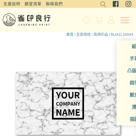
支援說明
願望清單
聯絡我們
首頁
/
全部用途
/
商用印品
/ BUA1L10044
手
凸
超
壓
描