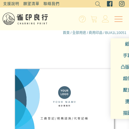
支援說明
願望清單
聯絡我們
首頁
/
全部用途
/
商用印品
/ BUA1L10051
手
凸
超
壓
描