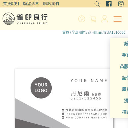
支援說明
願望清單
聯絡我們
首頁
/
全部用途
/
商用印品
/ BUA1L10056
手
凸
超
壓
描