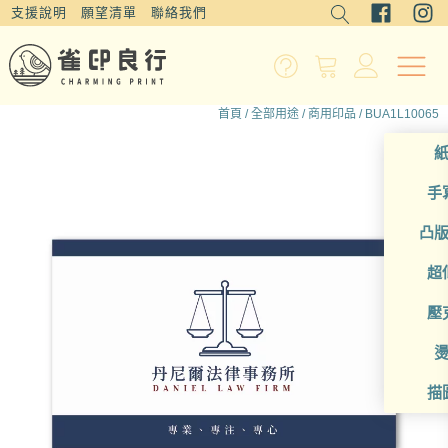
支援說明
願望清單
聯絡我們
首頁
/
全部用途
/
商用印品
/ BUA1L10065
手
凸
超
壓
描