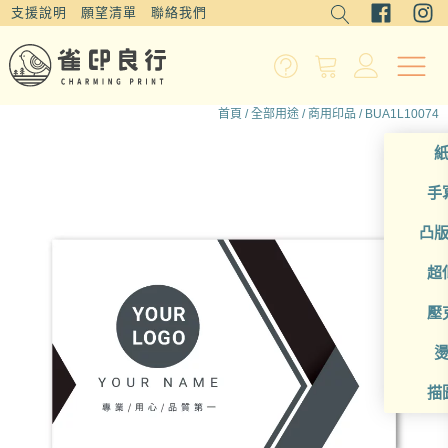
支援說明
願望清單
聯絡我們
首頁
/
全部用途
/
商用印品
/ BUA1L10074
手
凸
超
壓
描