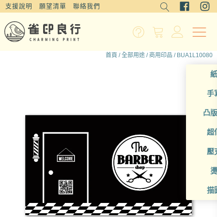
支援說明
願望清單
聯絡我們
首頁
/
全部用途
/
商用印品
/ BUA1L10080
手
凸
超
壓
描