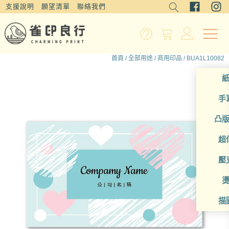
支援說明
願望清單
聯絡我們
首頁
/
全部用途
/
商用印品
/ BUA1L10082
手
凸
超
壓
描