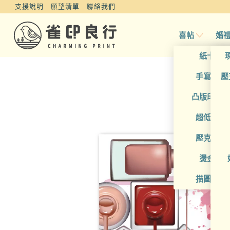
支援說明
願望清單
聯絡我們
喜帖
婚
紙卡喜
手寫風喜
壓
凸版印刷
超低價喜
壓克力喜
燙金喜
描圖紙喜