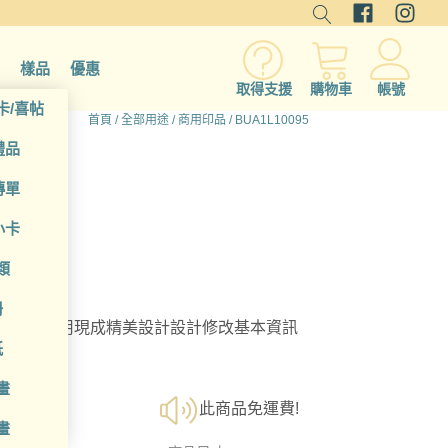
樣品
優惠
取得支援
購物車
帳號
卡/喜帖
首頁
/
全部用途
/
商用印品
/ BUA1L10095
禮品
傳單
小卡
類
冊
選擇；利用現成精美設計設計修改基本資訊
紙
畫
此商品免運費!
畫