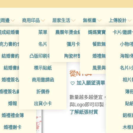
禮周邊
商用印品
居家生活
無框畫
上傳設計
帖
現成結婚書約夾
菜單
農曆年燙金紅包袋
媽媽寶寶無框畫
卡片/邀請
帖
克力書約含木座
名片
彌月卡
餐飲無框畫
小物/
BUA1L10095
喜帖
結婚書約組
凸版印刷名片
陶瓷杯墊
婚禮無框畫
海報/
帖
結婚書約
標示貼紙
風景與藝術
名片/
從
NT$
4
帖
婚禮簽名簿
商用邀請函
相片
加入願望清單
帖
婚禮簽名綢(p)
折價券
簿
數量越多越便宜，多種材質可
帖
婚報
出貨小卡
貼
與Logo即可印製。
了解紙張材質
婚禮禮金簿
鋁框
婚禮謝卡
木框