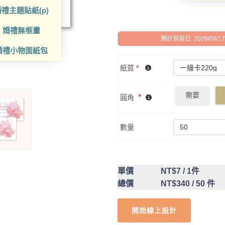
禮主題貼紙(p)
婚禮無框畫
預計到貨日: 2026/08/17 -
婚禮小物面紙包
紙質
*
需要
*
圓角
數量
單價
NT$7
/ 1件
總價
NT$340
/ 50 件
開始線上設計