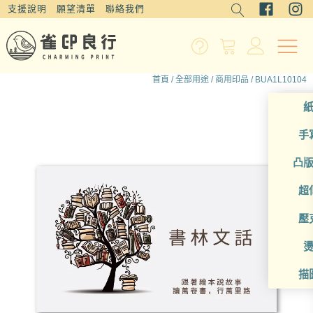
支援說明
願望清單
聯絡我們
首頁
/
全部用途
/
商用印品
/ BUA1L10104
手
凸
超
壓
描