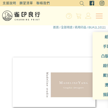
支援說明
願望清單
聯絡我們
首頁
/
全部用途
/
商用印品
/ BUA1L10111
手
凸
超
壓
描