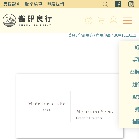
支援說明
願望清單
聯絡我們
首頁
/
全部用途
/
商用印品
/ BUA1L10112
手
凸
超
壓
描