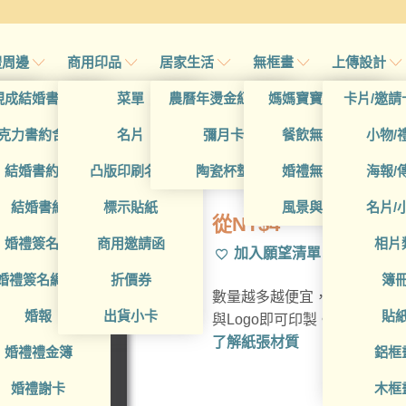
禮周邊
商用印品
居家生活
無框畫
上傳設計
帖
現成結婚書約夾
菜單
農曆年燙金紅包袋
媽媽寶寶無框畫
卡片/邀請
帖
克力書約含木座
名片
彌月卡
餐飲無框畫
小物/
BUA1L10131
喜帖
結婚書約組
凸版印刷名片
陶瓷杯墊
婚禮無框畫
海報/
帖
結婚書約
標示貼紙
風景與藝術
名片/
從
NT$
4
帖
婚禮簽名簿
商用邀請函
相片
加入願望清單
帖
婚禮簽名綢(p)
折價券
簿
數量越多越便宜，多種材質可
帖
婚報
出貨小卡
貼
與Logo即可印製。
了解紙張材質
婚禮禮金簿
鋁框
婚禮謝卡
木框