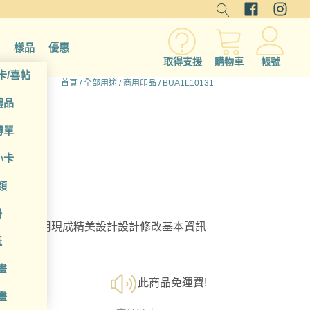
樣品
優惠
取得支援
購物車
帳號
卡/喜帖
首頁
/
全部用途
/
商用印品
/ BUA1L10131
禮品
傳單
小卡
類
冊
選擇；利用現成精美設計設計修改基本資訊
紙
畫
此商品免運費!
畫