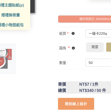
禮主題貼紙(p)
婚禮無框畫
預計到貨日: 2026/08/14 -
婚禮小物面紙包
紙質
*
需要
*
圓角
數量
單價
NT$7
/ 1件
總價
NT$340
/ 50 件
開始線上設計