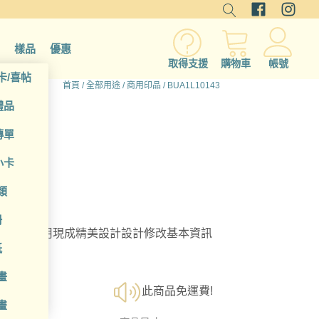
樣品
優惠
取得支援
購物車
帳號
卡/喜帖
首頁
/
全部用途
/
商用印品
/ BUA1L10143
禮品
傳單
小卡
類
冊
選擇；利用現成精美設計設計修改基本資訊
紙
畫
此商品免運費!
畫