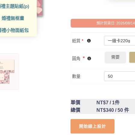
禮主題貼紙(p)
婚禮無框畫
預計到貨日: 2026/08/14 -
婚禮小物面紙包
紙質
*
需要
*
圓角
數量
單價
NT$7
/ 1件
總價
NT$340
/ 50 件
開始線上設計