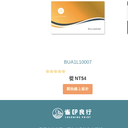
BUA1L10007
評分
從
NT$
4
5.00
滿分 5
開始線上設計