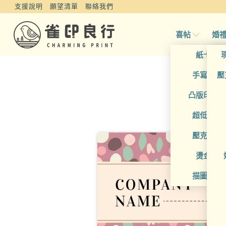
支援說明
願望清單
聯絡我們
喜帖
婚
紙卡喜
手寫風喜
壓
凸版印刷
超低價喜
壓克力喜
燙金喜
描圖紙喜