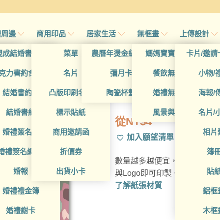
禮周邊
商用印品
居家生活
無框畫
上傳設計
帖
現成結婚書約夾
菜單
農曆年燙金紅包袋
媽媽寶寶無框畫
卡片/邀請
帖
克力書約含木座
名片
彌月卡
餐飲無框畫
小物/
BUA1L10143
喜帖
結婚書約組
凸版印刷名片
陶瓷杯墊
婚禮無框畫
海報/
帖
結婚書約
標示貼紙
風景與藝術
名片/
從
NT$
4
帖
婚禮簽名簿
商用邀請函
相片
加入願望清單
帖
婚禮簽名綢(p)
折價券
簿
數量越多越便宜，多種材質可
帖
婚報
出貨小卡
貼
與Logo即可印製。
了解紙張材質
婚禮禮金簿
鋁框
婚禮謝卡
木框