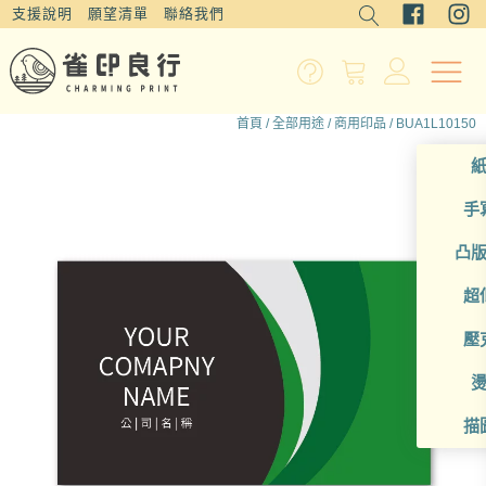
支援說明
願望清單
聯絡我們
首頁
/
全部用途
/
商用印品
/ BUA1L10150
手
凸
超
壓
描