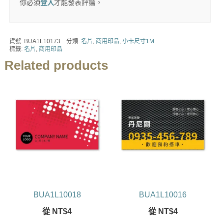
你必須
登入
才能發表評論。
貨號:
BUA1L10173
分類:
名片
,
商用印品
,
小卡尺寸1M
標籤:
名片
,
商用印品
Related products
BUA1L10018
BUA1L10016
從
NT$
4
從
NT$
4