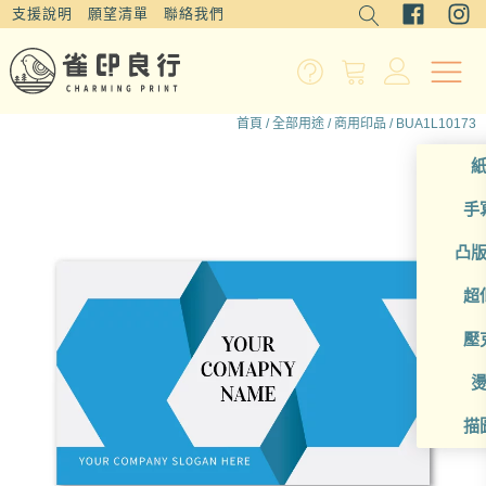
支援說明
願望清單
聯絡我們
首頁
/
全部用途
/
商用印品
/ BUA1L10173
手
凸
超
壓
描