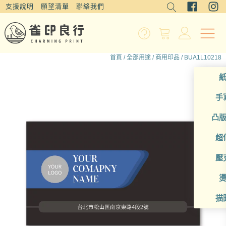
支援說明
願望清單
聯絡我們
首頁
/
全部用途
/
商用印品
/ BUA1L10218
手
凸
超
壓
描