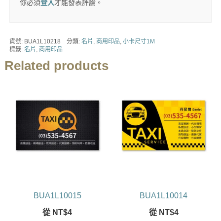
你必須
登入
才能發表評論。
貨號:
BUA1L10218
分類:
名片
,
商用印品
,
小卡尺寸1M
標籤:
名片
,
商用印品
Related products
BUA1L10015
BUA1L10014
從
NT$
4
從
NT$
4