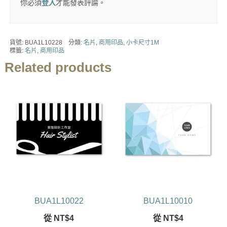
你必須
登入
才能發表評論。
貨號:
BUA1L10228
分類:
名片
,
商用印品
,
小卡尺寸1M
標籤:
名片
,
商用印品
Related products
BUA1L10022
BUA1L10010
從
NT$
4
從
NT$
4