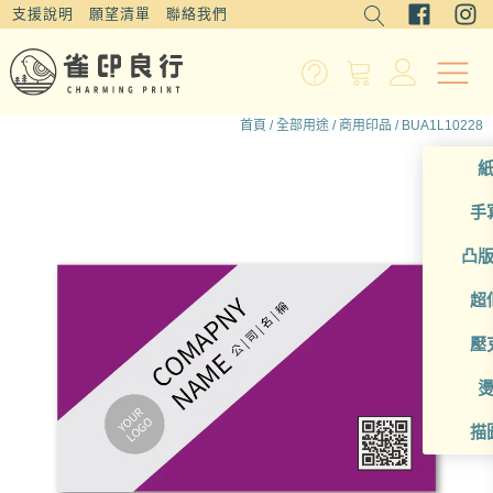
支援說明
願望清單
聯絡我們
首頁
/
全部用途
/
商用印品
/ BUA1L10228
手
凸
超
壓
描