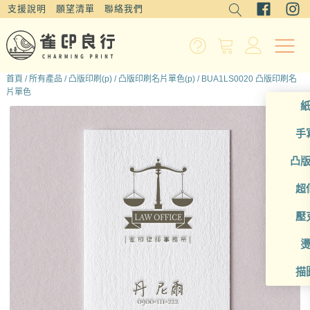
支援說明
願望清單
聯絡我們
首頁
/
所有產品
/
凸版印刷(p)
/
凸版印刷名片單色(p)
/ BUA1LS0020 凸版印刷名
片單色
手
凸
超
壓
描