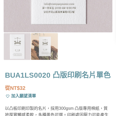
BUA1LS0020 凸版印刷名片單色
從
NT$
32
加入願望清單
以凸板印刷印製的名片，採用300gsm 凸版專用棉紙，質
地厚實觸感柔軟，多種墨色可選。印刷處因壓力可能產生