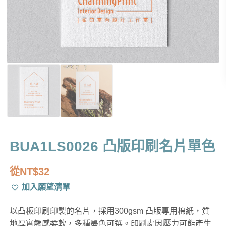
BUA1LS0026 凸版印刷名片單色
從
NT$
32
加入願望清單
以凸板印刷印製的名片，採用300gsm 凸版專用棉紙，質
地厚實觸感柔軟，多種墨色可選。印刷處因壓力可能產生