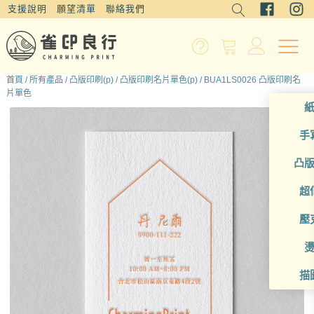
支援說明
願望清單
聯絡我們
首頁
/
所有產品
/
凸版印刷(p)
/
凸版印刷名片單色(p)
/ BUA1LS0026 凸版印刷名
片單色
手
凸
超
壓
描