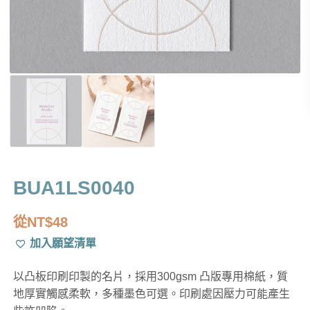
BUA1LS0040
從
NT$
48
加入願望清單
以凸板印刷印製的名片，採用300gsm 凸版專用棉紙，質
地厚實觸感柔軟，多種墨色可選。印刷處因壓力可能產生