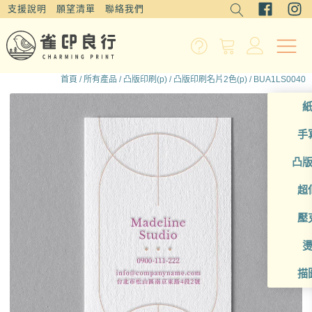
支援說明
願望清單
聯絡我們
首頁
/
所有產品
/
凸版印刷(p)
/
凸版印刷名片2色(p)
/ BUA1LS0040
手
凸
超
壓
描