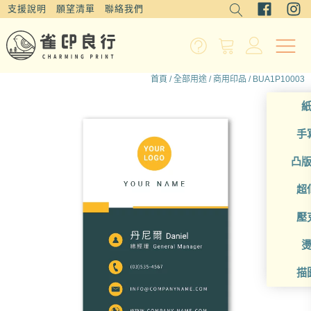
支援說明
願望清單
聯絡我們
首頁
/
全部用途
/
商用印品
/ BUA1P10003
手
凸
超
壓
描